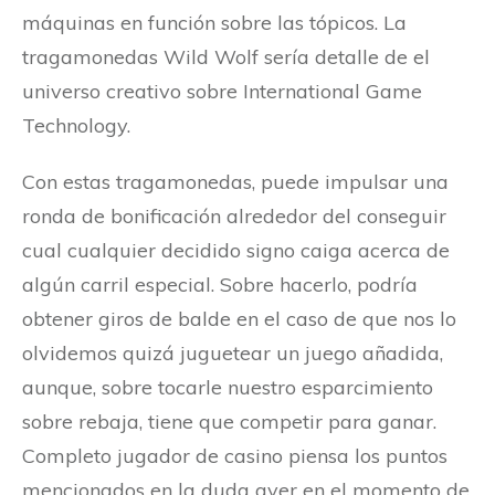
máquinas en función sobre las tópicos. La
tragamonedas Wild Wolf serí­a detalle de el
universo creativo sobre International Game
Technology.
Con estas tragamonedas, puede impulsar una
ronda de bonificación alrededor del conseguir
cual cualquier decidido signo caiga acerca de
algún carril especial. Sobre hacerlo, podría
obtener giros de balde en el caso de que nos lo
olvidemos quizá juguetear un juego añadida,
aunque, sobre tocarle nuestro esparcimiento
sobre rebaja, tiene que competir para ganar.
Completo jugador de casino piensa los puntos
mencionados en la duda ayer en el momento de