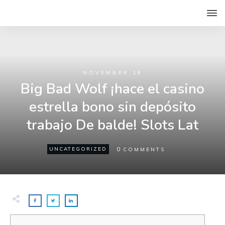
NOVEMBER 16
Big Bad Wolf ¡hace el casino
estrella bono sin depósito
trabajo De balde! Slots Lat
0
UNCATEGORIZED
COMMENTS