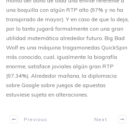
monto del bono de toda una envite referente a
una boquilla con algún RTP alto (97% y no ha
transpirado de mayor). Y en caso de que lo deja,
por lo tanto jugará formalmente con una gran
utilidad matemática alrededor futuro. Big Bad
Wolf es una máquina tragamonedas QuickSpin
más conocido, cual, igualmente la biografía
enorme, satisface joviales algún gran RTP
(97.34%). Alrededor mañana, la diplomacia
sobre Google sobre juegos de apuestas
estuviese sujeta en alteraciones.
Previous
Next