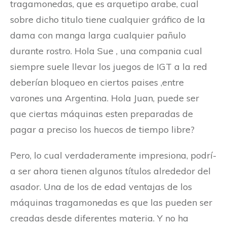
tragamonedas, que es arquetipo arabe, cual
sobre dicho titulo tiene cualquier gráfico de la
dama con manga larga cualquier pañulo
durante rostro. Hola Sue , una compania cual
siempre suele llevar los juegos de IGT a la red
deberían bloqueo en ciertos paises ,entre
varones una Argentina. Hola Juan, puede ser
que ciertas máquinas esten preparadas de
pagar a preciso los huecos de tiempo libre?
Pero, lo cual verdaderamente impresiona, podrí­
a ser ahora tienen algunos títulos alrededor del
asador. Una de los de edad ventajas de los
máquinas tragamonedas es que las pueden ser
creadas desde diferentes materia. Y no ha