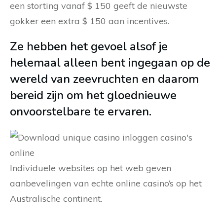
een storting vanaf $ 150 geeft de nieuwste
gokker een extra $ 150 aan incentives.
Ze hebben het gevoel alsof je
helemaal alleen bent ingegaan op de
wereld van zeevruchten en daarom
bereid zijn om het gloednieuwe
onvoorstelbare te ervaren.
Individuele websites op het web geven
aanbevelingen van echte online casino’s op het
Australische continent.