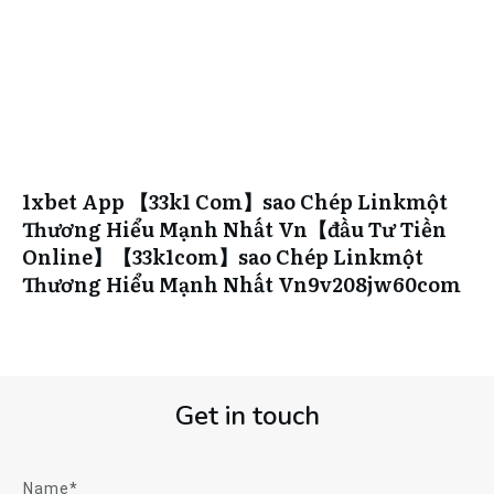
1xbet App 【33k1 Com】sao Chép Linkmột
Thương Hiểu Mạnh Nhất Vn【đầu Tư Tiền
Online】【33k1com】sao Chép Linkmột
Thương Hiểu Mạnh Nhất Vn9v208jw60com
Get in touch
Name*