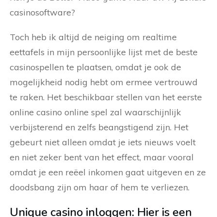
casinosoftware?
Toch heb ik altijd de neiging om realtime
eettafels in mijn persoonlijke lijst met de beste
casinospellen te plaatsen, omdat je ook de
mogelijkheid nodig hebt om ermee vertrouwd
te raken. Het beschikbaar stellen van het eerste
online casino online spel zal waarschijnlijk
verbijsterend en zelfs beangstigend zijn.
Het
gebeurt niet alleen omdat je iets nieuws voelt
en niet zeker bent van het effect, maar vooral
omdat je een reëel inkomen gaat uitgeven en ze
doodsbang zijn om haar of hem te verliezen.
Unique casino inloggen: Hier is een