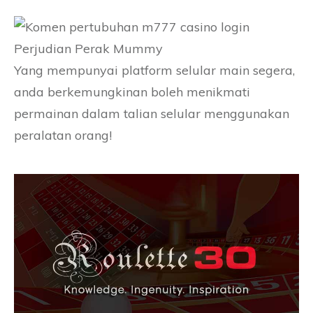
Yang mempunyai platform selular main segera,
anda berkemungkinan boleh menikmati
permainan dalam talian selular menggunakan
peralatan orang!