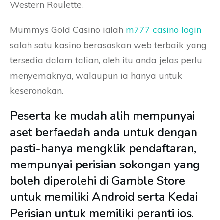
Western Roulette.
Mummys Gold Casino ialah
m777 casino login
salah satu kasino berasaskan web terbaik yang
tersedia dalam talian, oleh itu anda jelas perlu
menyemaknya, walaupun ia hanya untuk
keseronokan.
Peserta ke mudah alih mempunyai
aset berfaedah anda untuk dengan
pasti-hanya mengklik pendaftaran,
mempunyai perisian sokongan yang
boleh diperolehi di Gamble Store
untuk memiliki Android serta Kedai
Perisian untuk memiliki peranti ios.