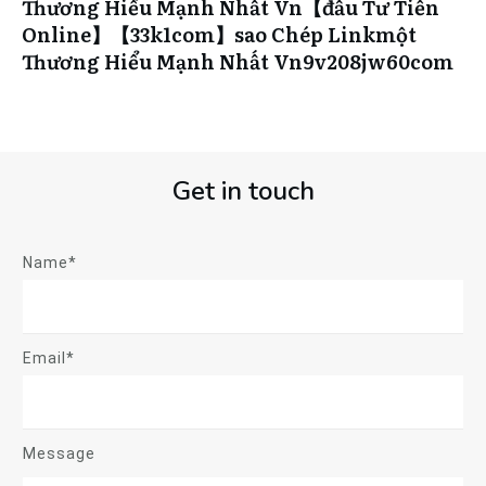
Thương Hiểu Mạnh Nhất Vn【đầu Tư Tiền
Online】【33k1com】sao Chép Linkmột
Thương Hiểu Mạnh Nhất Vn9v208jw60com
Get in touch
Name*
Email*
Message