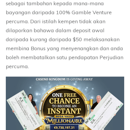
sebagai tambahan kepada mana-mana
bayangan daripada 100% Gamble Venture
percuma. Dari istilah kempen tidak akan
dilaporkan bahawa dalam deposit awal
daripada kurang daripada $50 melaksanakan
membina Bonus yang menyenangkan dan anda
boleh membatalkan satu pendapatan Perjudian
percuma.