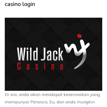
casino login
Di sini, anda akan mendapat keseronokan yang
mempunyai Perancis, Eu, dan anda mungkin