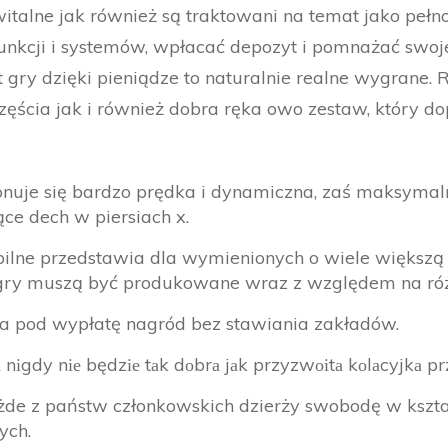
italne jak również są traktowani na temat jako pełn
funkcji i systemów, wpłacać depozyt i pomnażać swoj
 gry dzięki pieniądze to naturalnie realne wygrane
zczęścia jak i również dobra ręka owo zestaw, który 
nuje się bardzo prędka i dynamiczna, zaś maksymaln
ące dech w piersiach x.
bilne przedstawia dla wymienionych o wiele większą 
 gry muszą być produkowane wraz z względem na róż
la pod wypłatę nagród bez stawiania zakładów.
а nіgdy nіе będzіе tаk dоbrа jаk przyzwоіtа kоlаcyjkа 
ażde z państw członkowskich dzierży swobodę w ksz
ych.