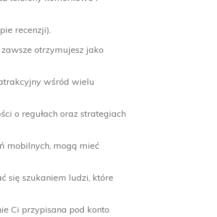
ie recenzji).
l zawsze otrzymujesz jako
 atrakcyjny wśród wielu
ci o regułach oraz strategiach
zeń mobilnych, mogą mieć
 się szukaniem ludzi, które
ie Ci przypisana pod konto