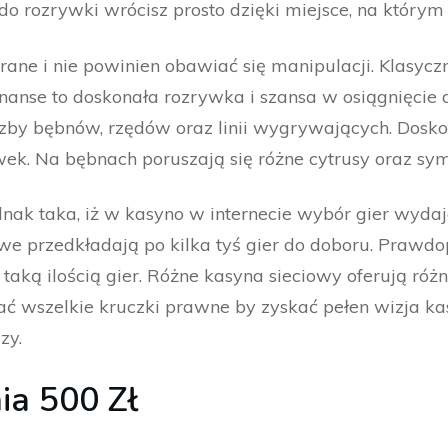
o rozrywki wrócisz prosto dzięki miejsce, na którym 
grane i nie powinien obawiać się manipulacji. Klasyc
anse to doskonała rozrywka i szansa w osiągnięcie 
iczby bębnów, rzędów oraz linii wygrywających. Dosk
k. Na bębnach poruszają się różne cytrusy oraz sym
dnak taka, iż w kasyno w internecie wybór gier wyda
e przedkładają po kilka tyś gier do doboru. Prawdo
aką ilością gier. Różne kasyna sieciowy oferują róż
ać wszelkie kruczki prawne by zyskać pełen wizja kas
zy.
ia 500 Zł