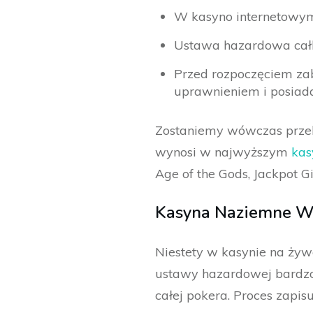
W kasyno internetowym
Ustawa hazardowa całk
Przed rozpoczęciem zab
uprawnieniem i posiada
Zostaniemy wówczas przeki
wynosi w najwyższym
kas
Age of the Gods, Jackpot Gi
Kаsynа Nаzіеmnе W 
Niestety w kasynie na żyw
ustawy hazardowej bardzo 
całej pokera. Proces zapisu