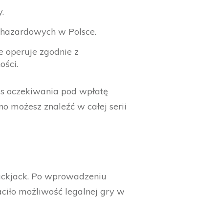
.
 hazardowych w Polsce.
e operuje zgodnie z
ości.
as oczekiwania pod wpłatę
no możesz znaleźć w całej serii
lackjack. Po wprowadzeniu
ciło możliwość legalnej gry w